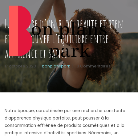
La lecture d’un blog beaute et bien-
etre : trouver l’equilibre entre
apparence et sante
17 octobre 2023
|
bonplanspark
|
0 Commentaires
Notre époque, caractérisée par une recherche constante
d’apparence physique parfaite, peut pousser à la
consommation effrénée de produits cosmétiques et à la
pratique intensive d’activités sportives. Néanmoins, un