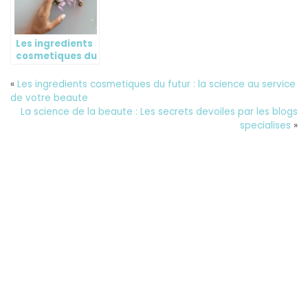
Les ingredients
cosmetiques du
futur : la
science au
«
Les ingredients cosmetiques du futur : la science au service
service de votre
de votre beaute
beaute
La science de la beaute : Les secrets devoiles par les blogs
specialises
»