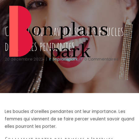
Ce qu’il faut savoir sur les boucles
d’oreilles pendantes
20 décembre 2022
|
bonplanspark
|
0 Commentaires
Les boucles d’oreilles pendantes ont leur importance. Les
femmes qui viennent de se faire percer veulent savoir quand
elles pourront les porter.