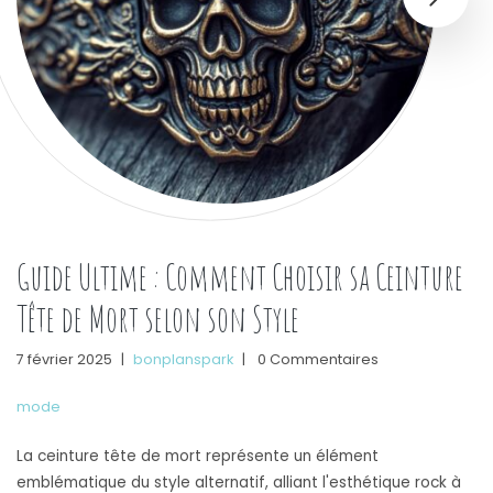
Guide Ultime : Comment Choisir sa Ceinture
Tête de Mort selon son Style
7 février 2025
|
bonplanspark
|
0 Commentaires
mode
La ceinture tête de mort représente un élément
emblématique du style alternatif, alliant l'esthétique rock à