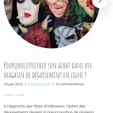
Pourquoi effectuer son achat dans un
magasin de déguisement en ligne ?
22 juin 2022
|
bonplanspark
|
0 Commentaires
loisirs
,
mode
À l’approche des fêtes d’Halloween, l’achat des
déguisements devient la préoccupation de plusieurs