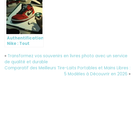
Ceinture Tête
éponge pour
serrées : quand
de Mort selon
homme en 2024
consulter un
son Style
cordonnier
expert ?
Authentification
Nike : Tout
comprendre sur
la lecture des
«
Transformez vos souvenirs en livres photo avec un service
numeros de
de qualité et durable
serie
Comparatif des Meilleurs Tire-Laits Portables et Mains Libres :
5 Modèles à Découvrir en 2026
»