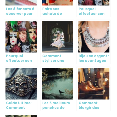
Les éléments à
Faire ses
Pourquoi
observer pour
achats de
effectuer son
choisir des
vetements dans
achat dans un
vêtements pour
des friperies
magasin de
enfants
déguisement en
ligne ?
Pourquoi
Comment
Bijou en argent :
effectuer son
styliser une
les avantages
achat dans un
robe de boheme
et les conseils a
magasin de
sans avoir l’air
suivre lors du
déguisement en
de porter un
choix
ligne ?
costume ?
Guide Ultime :
Les 5 meilleurs
Comment
Comment
ponchos de
élargir des
Choisir sa
bain adulte en
chaussures trop