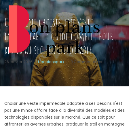
Comment choisir une veste
imperméable : guide complet pour
rester au sec et confortable
26 janvier 2026
|
bonplanspark
|
0 Commentaires
Choisir une veste imperméable adaptée à ses besoins n'est
pas une mince affaire face à la diversité des modèles et des
technologies disponibles sur le marché. Que ce soit pour
affronter les averses urbaines, pratiquer le trail en montagne