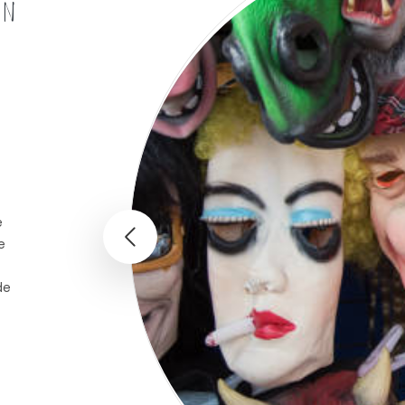
un
e
e
de
ans un magasin de déguisement en ligne ? »