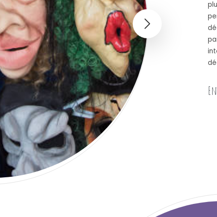
pl
pe
dé
pa
in
dé
En