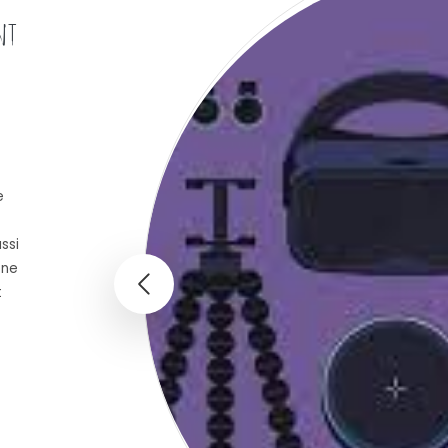
nt
e
ssi
one
t
doivent accompagner votre smartphone ? »