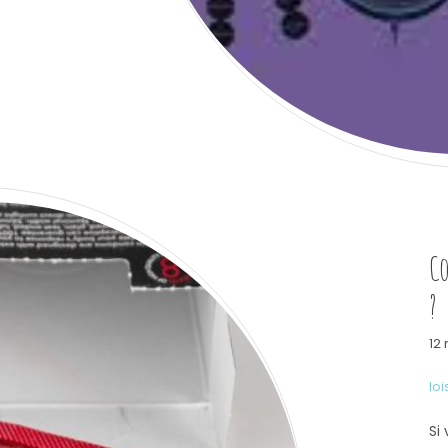
C
?
12
loi
Si