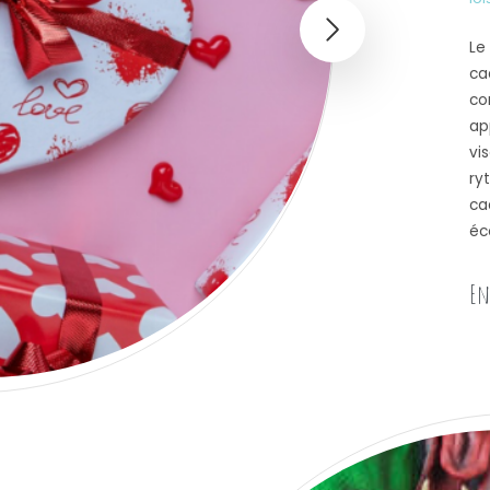
Le
ca
co
ap
vi
ry
ca
éc
En