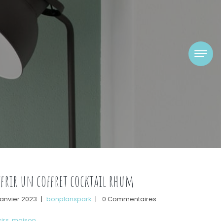
frir un coffret cocktail rhum
janvier 2023
|
bonplanspark
|
0 Commentaires
sirs
,
maison