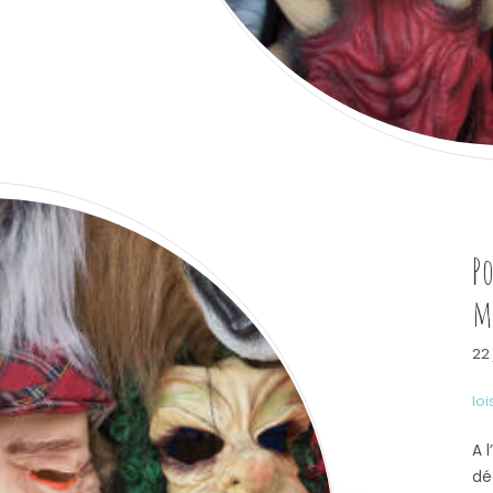
P
m
22 
loi
A 
dé