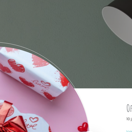
Of
10 
loi