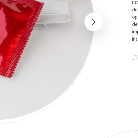
ris
dé
op
de
im
in
En