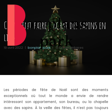
Comment faire l’achat des sapins en
ligne ?
19 avril 2022
|
bonplanspark
|
0 Commentaires
Les périodes de fête de Noël sont des moments
exceptionnels où tout le monde a envie de rendre
intéressant son appartement, son bureau, ou la chapelle
avec des sapins. À la veille des fêtes, il n’est pas toujours