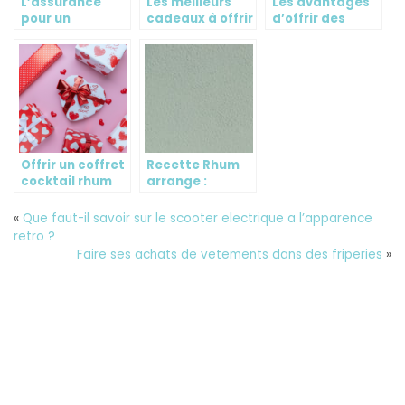
L’assurance
Les meilleurs
Les avantages
pour un
cadeaux à offrir
d’offrir des
telephone :
à sa maman
coffrets
utilite et mode
pour Noël
cadeaux
de
fonctionnement
Offrir un coffret
Recette Rhum
cocktail rhum
arrange :
astuces pour
reussir sa
«
Que faut-il savoir sur le scooter electrique a l’apparence
preparation
retro ?
Faire ses achats de vetements dans des friperies
»